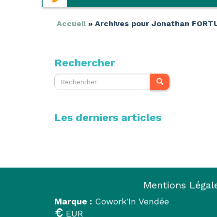
contenu
contenu
principal
secondaire
Accueil
»
Archives pour Jonathan FORT
Rechercher
Les derniers articles
Mentions Légal
Marque :
Cowork'In Vendée
EUR