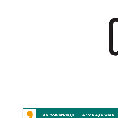
Aller
Aller
Les Coworkings
A vos Agendas
au
au