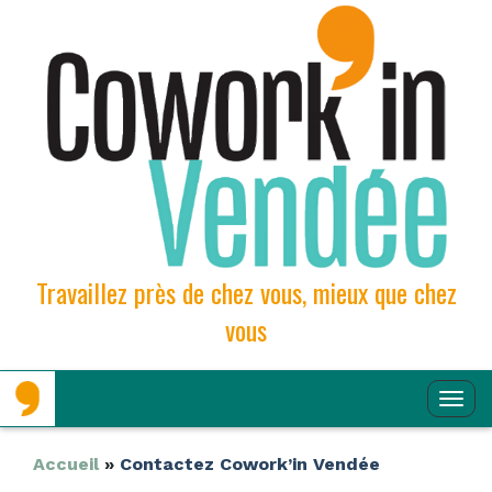
Travaillez près de chez vous, mieux que chez
vous
Aller
Aller
Affi
au
au
contenu
contenu
la
principal
secondaire
Navi
Accueil
»
Contactez Cowork’in Vendée