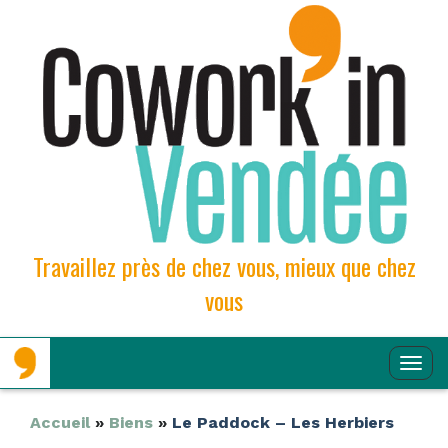
Travaillez près de chez vous, mieux que chez
vous
Aller
Aller
Affi
au
au
contenu
contenu
la
principal
secondaire
Navi
Accueil
»
Biens
»
Le Paddock – Les Herbiers