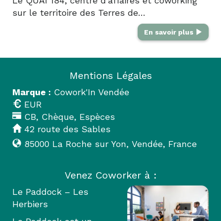
Le QUAI 184, centre d'affaires et coworking
sur le territoire des Terres de…
En savoir plus
Mentions Légales
Marque :
Cowork'In Vendée
EUR
CB, Chèque, Espèces
42 route des Sables
85000
La Roche sur Yon
,
Vendée
,
France
Venez Coworker à :
Le Paddock – Les
Herbiers