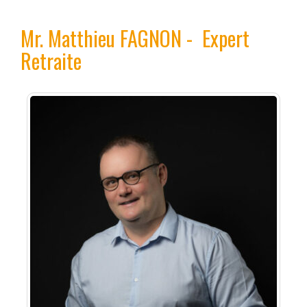
Mr.
Matthieu FAGNON
-
Expert
Retraite