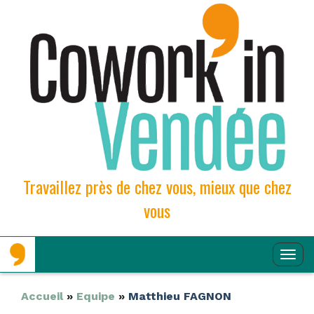
Travaillez près de chez vous, mieux que chez
vous
Aller
Aller
Affi
au
au
contenu
contenu
la
principal
secondaire
Navi
Accueil
»
Equipe
»
Matthieu FAGNON