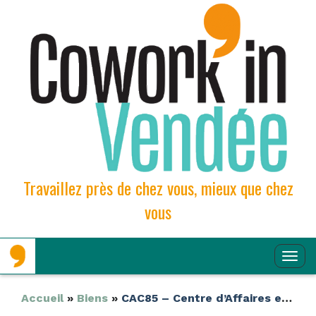
Travaillez près de chez vous, mieux que chez
vous
Aller
Aller
Affi
au
au
contenu
contenu
la
principal
secondaire
Navi
Accueil
»
Biens
»
CAC85 – Centre d’Affaires et Coworking – Challans