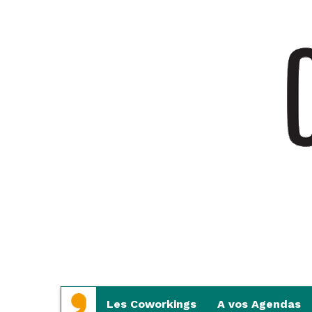
Aller
Aller
Les Coworkings
A vos Agendas
au
au