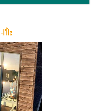
l’Île