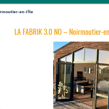
rmoutier-en-l’Île
LA FABRIK 3.0 NO – Noirmoutier-en-