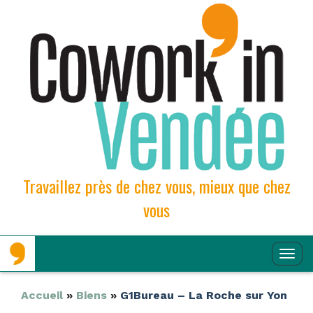
Travaillez près de chez vous, mieux que chez
vous
Aller
Aller
Affi
au
au
contenu
contenu
la
principal
secondaire
Navi
Accueil
»
Biens
»
G1Bureau – La Roche sur Yon