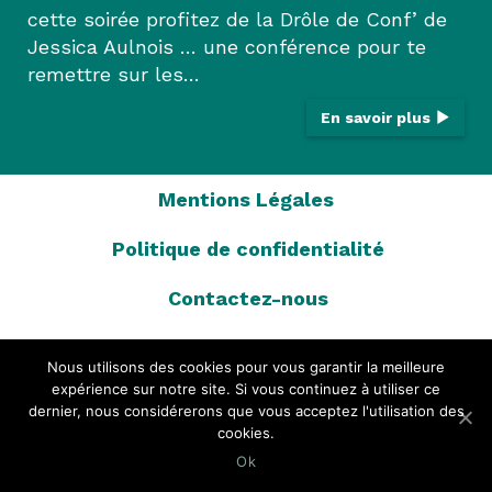
cette soirée profitez de la Drôle de Conf’ de
Jessica Aulnois … une conférence pour te
remettre sur les…
En savoir plus
Mentions Légales
Politique de confidentialité
Contactez-nous
Charte d’adhésion
Nous utilisons des cookies pour vous garantir la meilleure
expérience sur notre site. Si vous continuez à utiliser ce
L’équipe Cowork’in Vendée
dernier, nous considérerons que vous acceptez l'utilisation des
cookies.
Copyright © 2026 www.coworkinvendee.fr - Tout droits
Ok
réservés