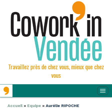
Travaillez près de chez vous, mieux que chez
vous
Aller
Aller
Affi
au
au
contenu
contenu
la
principal
secondaire
Navi
Accueil
»
Equipe
»
Aurélie RIPOCHE